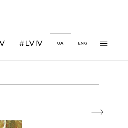
IV
#LVIV
UA
ENG