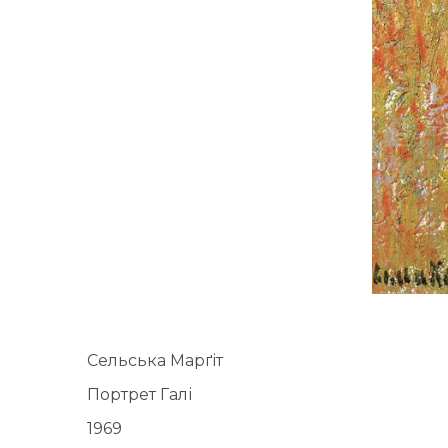
Сельська Марґіт
Портрет Галі
1969