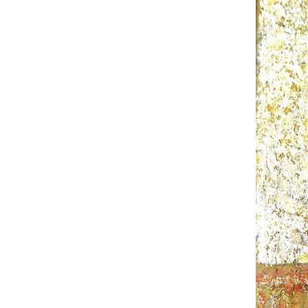
UA
ENG