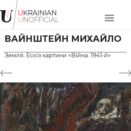
Головна
Про
ВАЙНШТЕЙН МИХАЙЛО
проєкт
Художники
Твори
Земля. Ескіз картини «Війна. 1941-й»
Колекції
Контакти
#KYIV
#LVIV