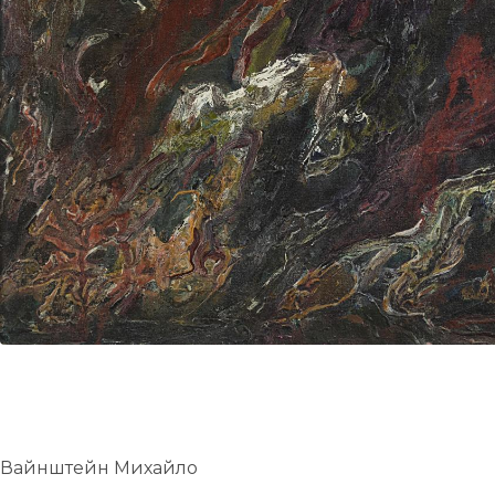
UA
ENG
Вайнштейн Михайло