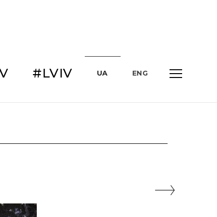
IV
#LVIV
UA
ENG