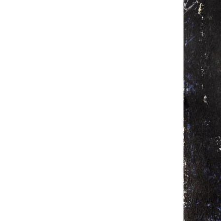
UA
ENG