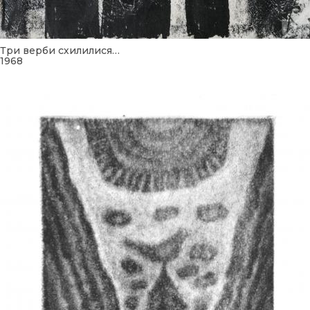
Три верби схилилися…
1968