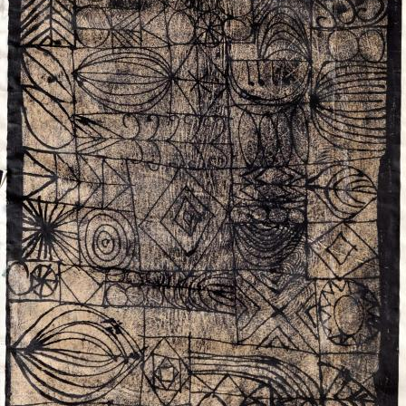
UA
ENG