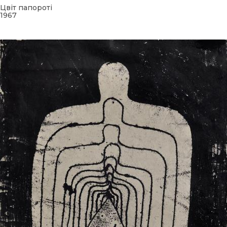
Цвіт папороті
1967