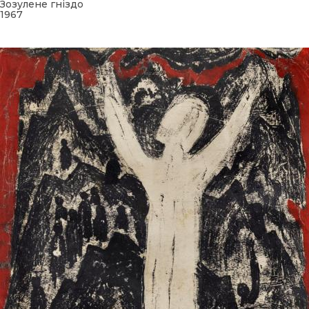
Зозулене гніздо
1967