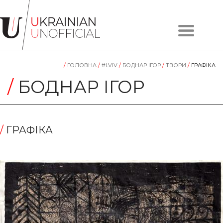
Головна
Про
/
ГОЛОВНА
/
#LVIV
/
БОДНАР ІГОР
/
TВОРИ
/
ГРАФІКА
проєкт
Художники
/
БОДНАР ІГОР
Твори
Колекції
Контакти
/
ГРАФІКА
#KYIV
#LVIV