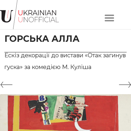
Головна
Про
ГОРСЬКА АЛЛА
проєкт
Художники
Твори
Ескіз декорації до вистави «Отак загинув
Колекції
гуска» за комедією М. Куліша
Контакти
#KYIV
#LVIV