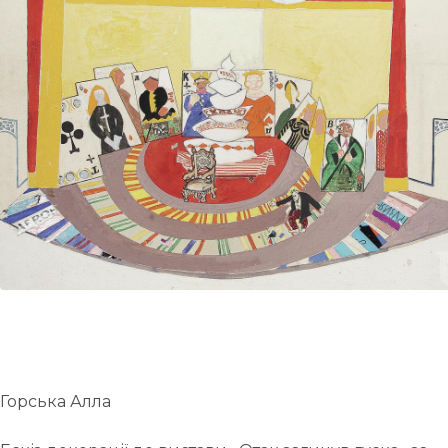
UA
ENG
Горська Алла