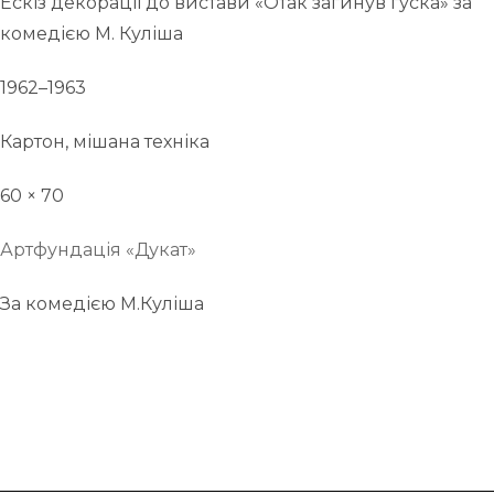
Ескіз декорації до вистави «Отак загинув гуска» за
комедією М. Куліша
1962–1963
Картон, мішана техніка
60 × 70
Артфундація «Дукат»
За комедією М.Куліша