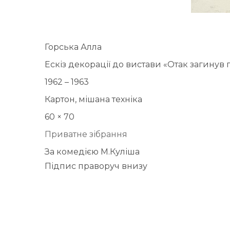
Горська Алла
Ескіз декорації до вистави «Отак загинув 
1962 – 1963
Картон, мішана техніка
60 × 70
Приватне зібрання
За комедією М.Куліша
Підпис праворуч внизу