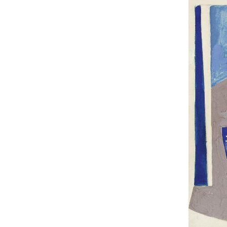
UA
ENG