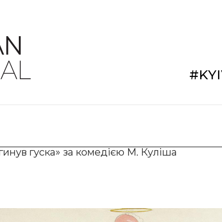
#KY
агинув гуска» за комедією М. Куліша