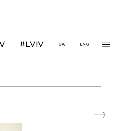
IV
#LVIV
UA
ENG