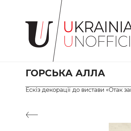
Головна
Про
проєкт
Художники
Твори
Колекції
ГОРСЬКА АЛЛА
Контакти
Ескіз декорації до вистави «Отак з
#KYIV
#LVIV