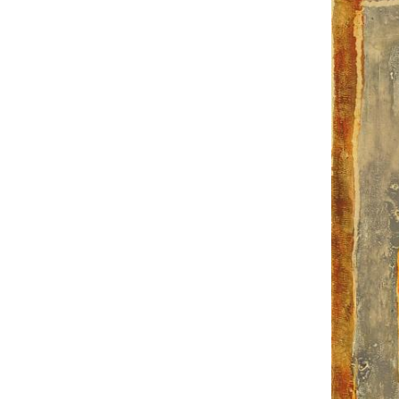
UA
ENG