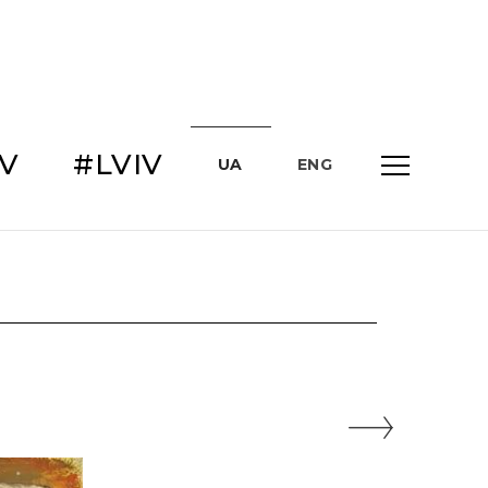
IV
#LVIV
UA
ENG