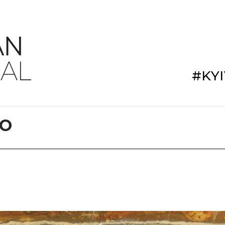
#KY
ЛО