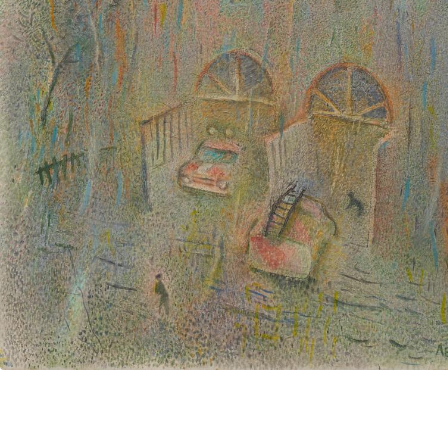
UA
ENG