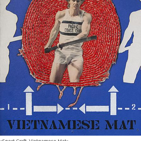
UA
ENG