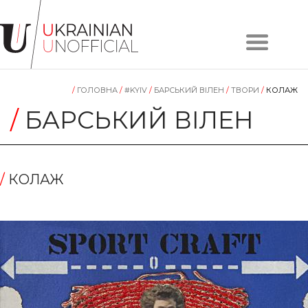
Головна
Про
/
ГОЛОВНА
/
#KYIV
/
БАРСЬКИЙ ВІЛЕН
/
TВОРИ
/
КОЛАЖ
проєкт
Художники
/
БАРСЬКИЙ ВІЛЕН
Твори
Колекції
Контакти
/
КОЛАЖ
#KYIV
#LVIV