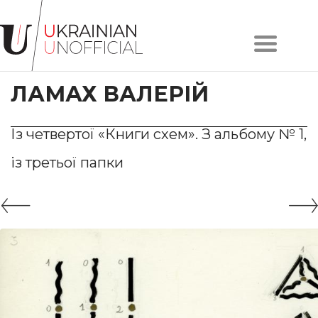
Головна
Про
ЛАМАХ ВАЛЕРІЙ
проєкт
Художники
Твори
Із четвертої «Книги схем». З альбому № 1,
Колекції
із третьої папки
Контакти
#KYIV
#LVIV