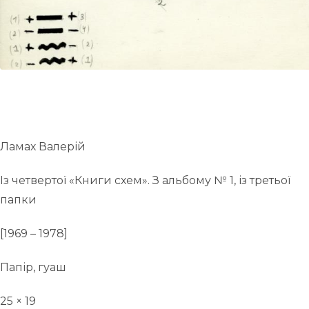
Ламах Валерій
Із четвертої «Книги схем». З альбому № 1, із третьої
папки
[1969 – 1978]
Папір, гуаш
25 × 19