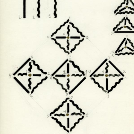
UA
ENG