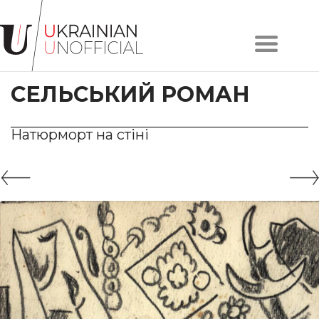
Головна
Про
СЕЛЬСЬКИЙ РОМАН
проєкт
Художники
Твори
Натюрморт на стіні
Колекції
Контакти
#KYIV
#LVIV