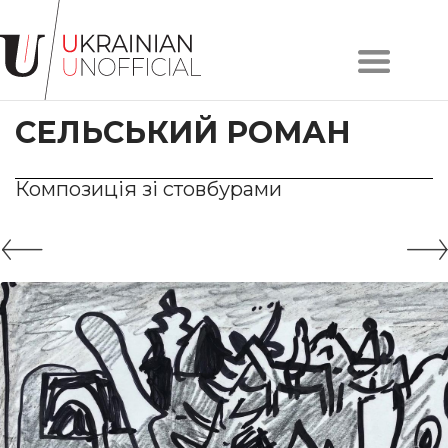
Головна
Про
СЕЛЬСЬКИЙ РОМАН
проєкт
Художники
Твори
Композиція зі стовбурами
Колекції
Контакти
#KYIV
#LVIV