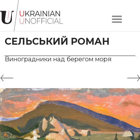
Головна
Про
СЕЛЬСЬКИЙ РОМАН
проєкт
Художники
Твори
Виноградники над берегом моря
Колекції
Контакти
#KYIV
#LVIV