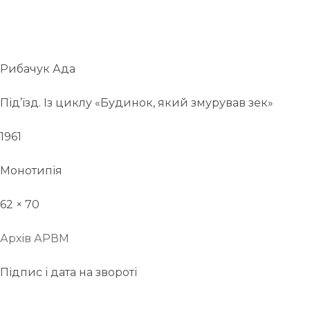
Рибачук Ада
Під’їзд. Із циклу «Будинок, який змурував зек»
1961
Монотипія
62 × 70
Архів АРВМ
Підпис і дата на звороті