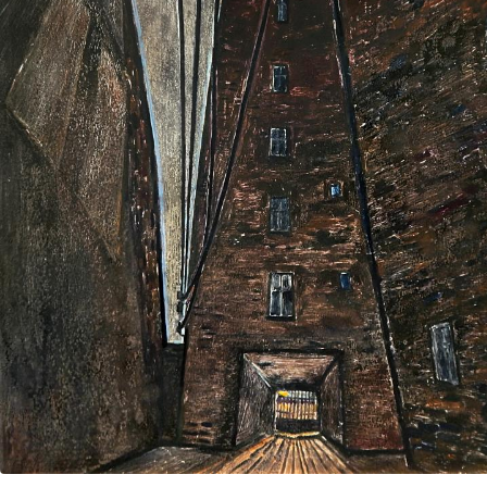
UA
ENG