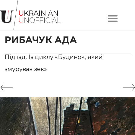
Головна
Про
РИБАЧУК АДА
проєкт
Художники
Твори
Під’їзд. Із циклу «Будинок, який
Колекції
змурував зек»
Контакти
#KYIV
#LVIV