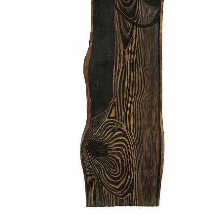
UA
ENG