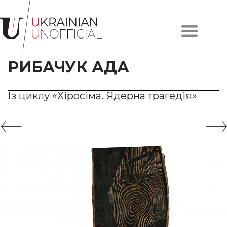
Головна
Про
РИБАЧУК АДА
проєкт
Художники
Твори
Із циклу «Хіросіма. Ядерна трагедія»
Колекції
Контакти
#KYIV
#LVIV