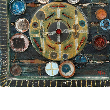
UA
ENG