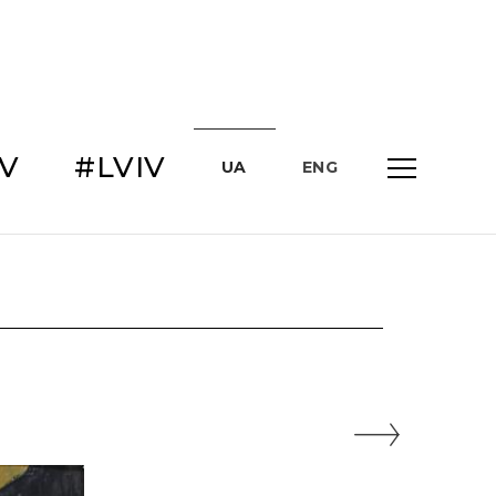
IV
#LVIV
UA
ENG