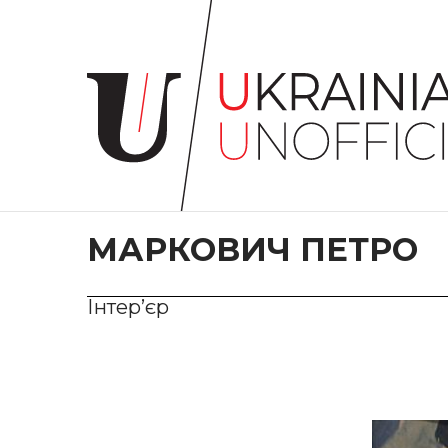
Головна
Про
проєкт
Художники
Твори
Колекції
МАРКОВИЧ ПЕТРО
Контакти
Інтер’єр
#KYIV
#LVIV