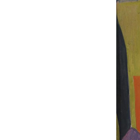
UA
ENG