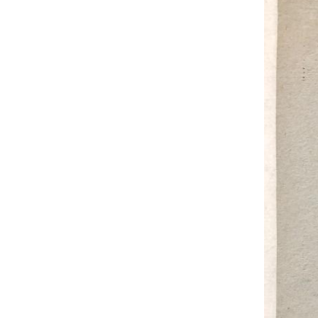
UA
ENG