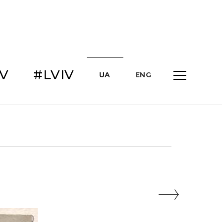
IV
#LVIV
UA
ENG