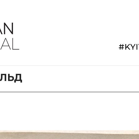
#KY
ЛЬД