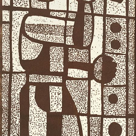
UA
ENG