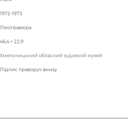
1972-1973
Ліногравюра
46,4 × 22,9
Хмельницький обласний художній музей
Підпис праворуч внизу