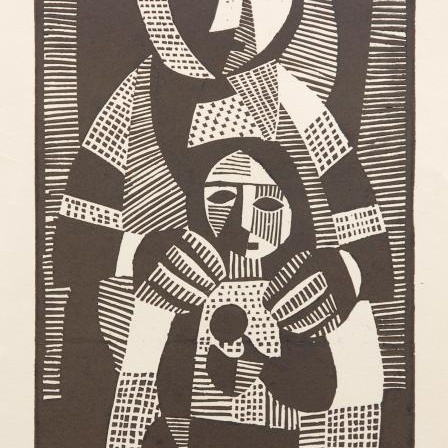
UA
ENG