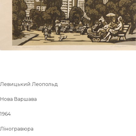
UA
ENG
Левицький Леопольд
Нова Варшава
1964
Ліногравюра