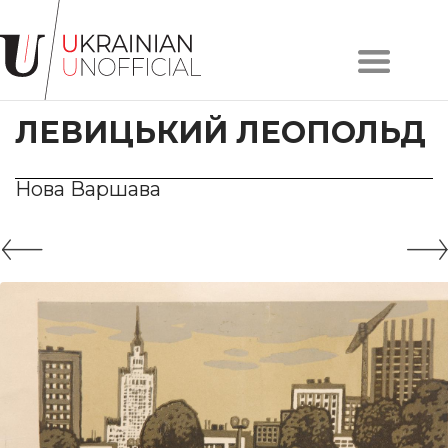
Головна
Про
ЛЕВИЦЬКИЙ ЛЕОПОЛЬД
проєкт
Художники
Твори
Нова Варшава
Колекції
Контакти
#KYIV
#LVIV