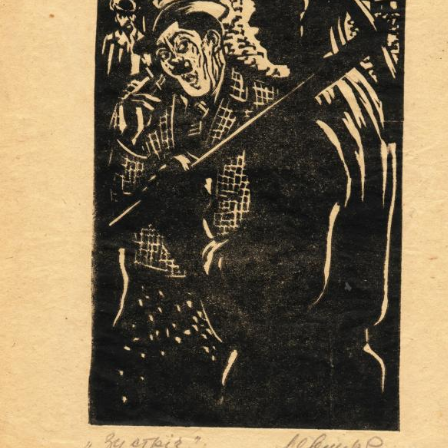
UA
ENG