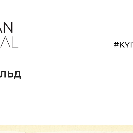
#KY
ЛЬД