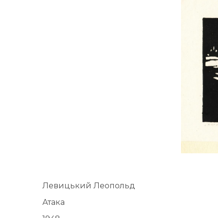
UA
ENG
Левицький Леопольд
Атака