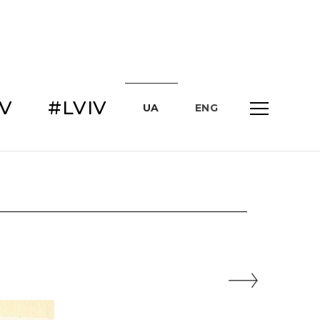
IV
#LVIV
UA
ENG