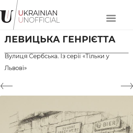
Головна
Про
ЛЕВИЦЬКА ГЕНРІЄТТА
проєкт
Художники
Твори
Вулиця Сербська. Із серії «Тільки у
Колекції
Львові»
Контакти
#KYIV
#LVIV