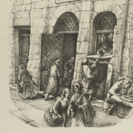
UA
ENG