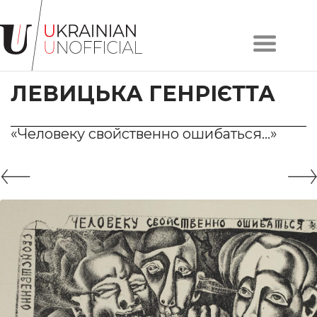
Головна
Про
ЛЕВИЦЬКА ГЕНРІЄТТА
проєкт
Художники
Твори
«Человеку свойственно ошибаться…»
Колекції
Контакти
#KYIV
#LVIV