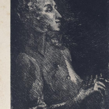
UA
ENG