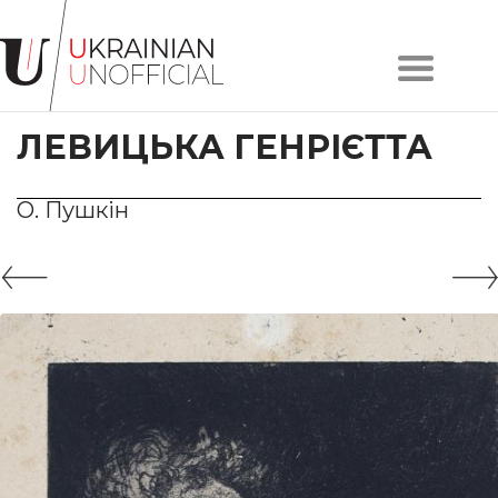
Головна
Про
ЛЕВИЦЬКА ГЕНРІЄТТА
проєкт
Художники
Твори
О. Пушкін
Колекції
Контакти
#KYIV
#LVIV