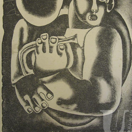
UA
ENG