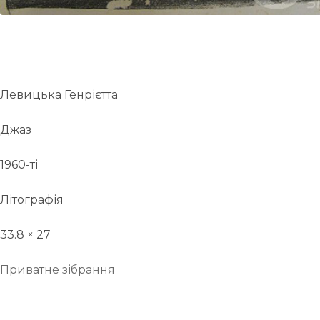
Левицька Генрієтта
Джаз
1960-ті
Літографія
33.8 × 27
Приватне зібрання