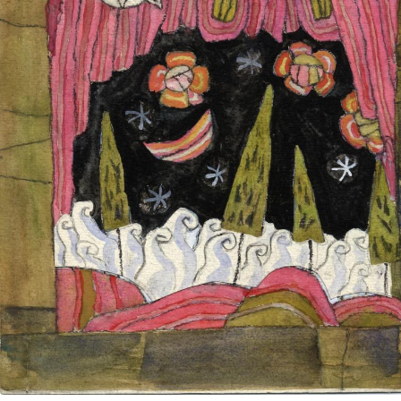
UA
ENG