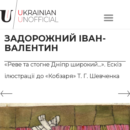
Головна
Про
ЗАДОРОЖНИЙ ІВАН-
проєкт
Художники
ВАЛЕНТИН
Твори
Колекції
«Реве та стогне Дніпр широкий…». Ескіз
Контакти
ілюстрації до «Кобзаря» Т. Г. Шевченка
#KYIV
#LVIV