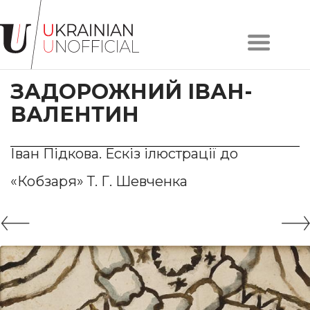
Головна
Про
ЗАДОРОЖНИЙ ІВАН-
проєкт
Художники
ВАЛЕНТИН
Твори
Колекції
Іван Підкова. Ескіз ілюстрації до
Контакти
«Кобзаря» Т. Г. Шевченка
#KYIV
#LVIV