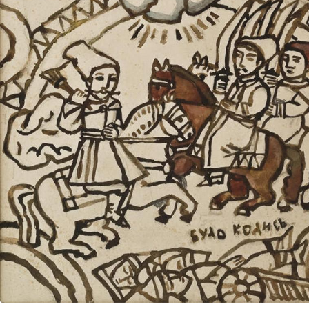
UA
ENG