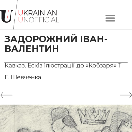
Головна
Про
ЗАДОРОЖНИЙ ІВАН-
проєкт
Художники
ВАЛЕНТИН
Твори
Колекції
Кавказ. Ескіз ілюстрації до «Кобзаря» Т.
Контакти
Г. Шевченка
#KYIV
#LVIV