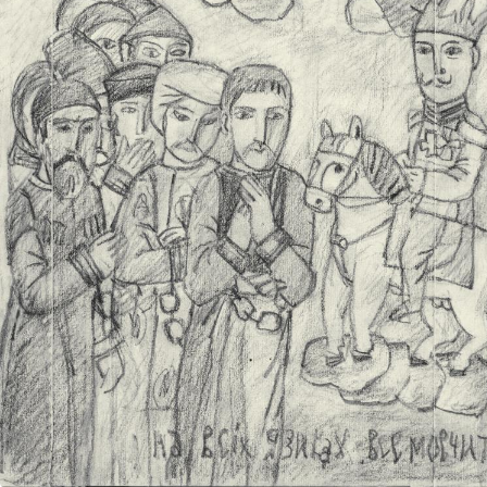
UA
ENG