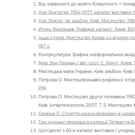
Від червоного до жовто-блакитного + помара
Ігор Григор’єв. 1934–1977: каталог виставки т
Ігор Григор`єв: альбом. Київ: Мистецтво, 1987
Игорь Григорьев. Графика: каталог. Киев: ВХ[с
Інша історія. Мистецтво Києва од відлиги до
187 с.
Контркультура. Графіка «неформальних академ
Мир Зои Лерман / авт.-сост. С. Ялкут. Киев: 
Мистецька мапа України. Київ: альбом. Київ: 
Петрова О. Мистецтвознавчі рефлексії: історі
239.
Петрова О. Мистецтво другої половини 1950-х
Київ: Інтертехнологія, 2007. Т. 5: Мистецтво Х
Смирна Л. Століття нонконформізму в україн
Три художні генерації в колекції Тетяни та Б
Шістдесят з 60-х: каталог виставки / упоряд.