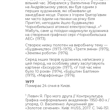
вільний час. Збиралися у Валентина Реунова
на Андріївському узвозі, він був одним з
перших художників, які обживали це
занедбане місце. Разом з Ігорем Григор’євим
ми часто їздили на пікніки на річку біля
Прип’яті, неподалік йшло будівництво
4
Чорнобильської атомної електростанції…»
Мабуть, саме ці поїздки надихнули художника
на створення графічної серії «Чорнобильська
АЕС» (1973).
Створює низку полотен на виробничу тему —
«Будівництво» (1973–1975), «Третя зміна» (1975),
«Земляні роботи» (1976).
Серед інших творів художника, написаних у
цей період, на особливу увагу заслуговують
картини «Екскурсія» (1971), «У той час мені
було 10 років» (1974), «Бурштин Балтики»
(1975), «Марафонець» (1976).
1977
Помирає 24 січня в Києві.
1
Левич Я. Про мого друга // Контркультура.
Графіка «неформальних академіків» 1950–80-х /
упоряд. О. Василенко: Аукціонний дім
«Золотое сечение». Київ: HUSS, 2017. С. 146–151.