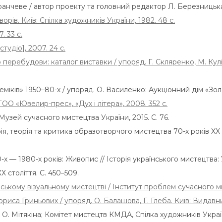
нчеве / автор проекту та головний редактор Л. Березницька Л
ворів. Київ: Спілка художників України, 1982. 48 с.
. 33 с.
тудіо], 2007. 24 с.
 перебудови: каталог виставки / упоряд. Г. Скляренко, М. Кулі
іків» 1950–80-х / упоряд. О. Василенко: Аукціонний дім «Золо
ТОО «Ювелир-прес», «Дух і літера», 2008. 352 с.
Музей сучасного мистецтва України, 2015. С. 76.
я, теорія та критика образотворчого мистецтва 70-х років XX ст
 — 1980-х років: Живопис // Історія українського мистецтва: У 
Х століття. С. 450–509.
ському візуальному мистецтві / Інститут проблем сучасного ми
ориса Гриньових / упоряд. О. Балашова, Г. Глеба. Київ: Видавни
 О. Мітякіна; Комітет мистецтв КМДА, Спілка художників України