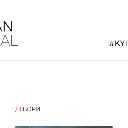
#KY
/
TВОРИ