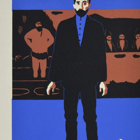
UA
ENG