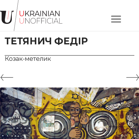
Головна
Про
ТЕТЯНИЧ ФЕДІР
проєкт
Художники
Твори
Козак-метелик
Колекції
Контакти
#KYIV
#LVIV