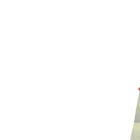
UA
ENG