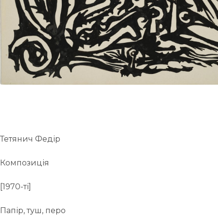
UA
ENG
Тетянич Федір
Композиція
[1970-ті]
Папір, туш, перо