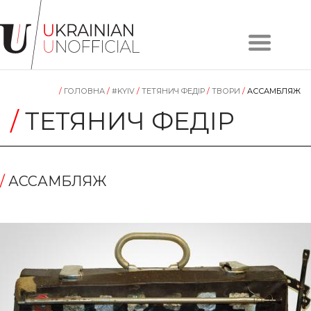
Головна
Про
/
ГОЛОВНА
/
#KYIV
/
ТЕТЯНИЧ ФЕДІР
/
TВОРИ
/
АССАМБЛЯЖ
проєкт
Художники
/
ТЕТЯНИЧ ФЕДІР
Твори
Колекції
Контакти
/
АССАМБЛЯЖ
#KYIV
#LVIV