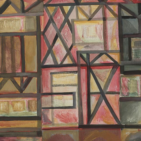
UA
ENG