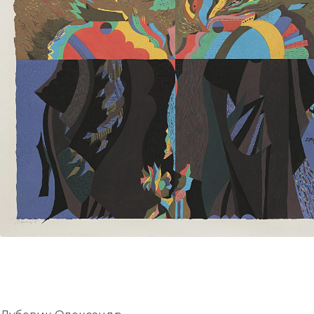
UA
ENG