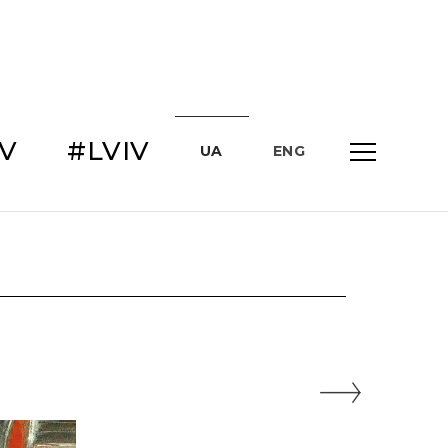
IV
#LVIV
UA
ENG