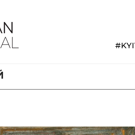
#KY
Й