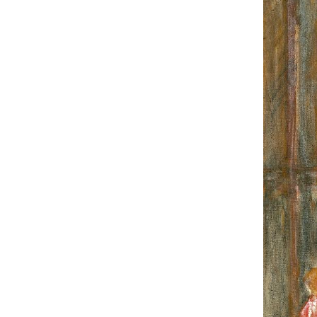
UA
ENG