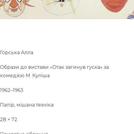
UA
ENG
Горська Алла
Образи до вистави «Отак загинув гуска» за
комедією М. Куліша
1962–1963
Папір, мішана техніка
28 × 72