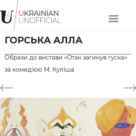
Головна
Про
ГОРСЬКА АЛЛА
проєкт
Художники
Твори
Образи до вистави «Отак загинув гуска»
Колекції
за комедією М. Куліша
Контакти
#KYIV
#LVIV