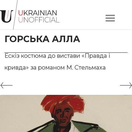
Головна
Про
ГОРСЬКА АЛЛА
проєкт
Художники
Твори
Ескіз костюма до вистави «Правда і
Колекції
кривда» за романом М. Стельмаха
Контакти
#KYIV
#LVIV