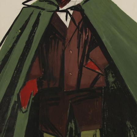
UA
ENG