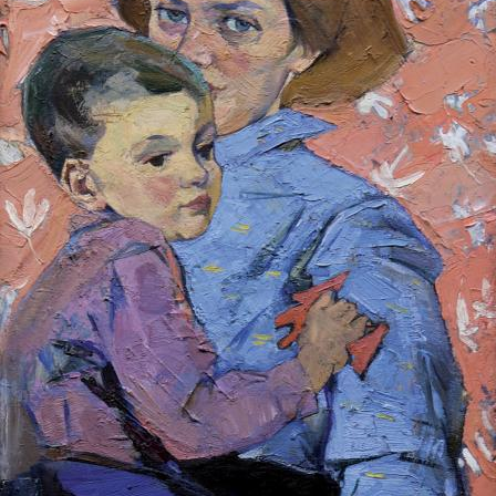
UA
ENG