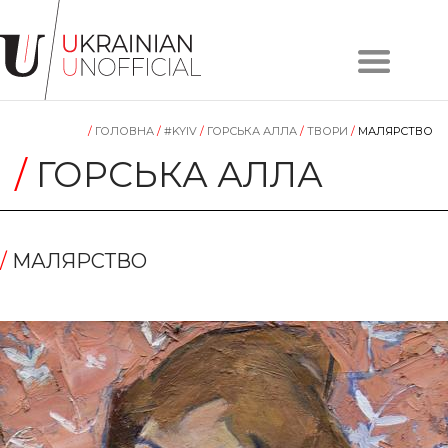
Головна
Про
/
ГОЛОВНА
/
#KYIV
/
ГОРСЬКА АЛЛА
/
TВОРИ
/
МАЛЯРСТВО
проєкт
Художники
/
ГОРСЬКА АЛЛА
Твори
Колекції
Контакти
/
МАЛЯРСТВО
#KYIV
#LVIV