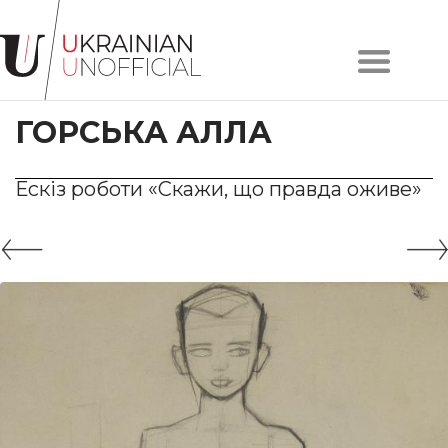
Головна
Про
ГОРСЬКА АЛЛА
проєкт
Художники
Твори
Ескіз роботи «Скажи, що правда оживе»
Колекції
Контакти
#KYIV
#LVIV