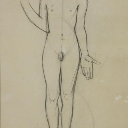
UA
ENG