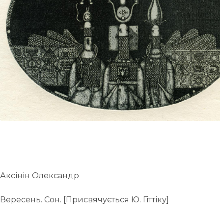
UA
ENG
Аксінін Олександр
Вересень. Сон. [Присвячується Ю. Гіттіку]