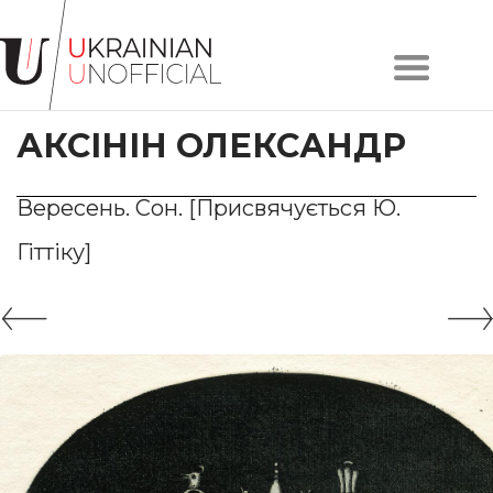
Головна
Про
АКСІНІН ОЛЕКСАНДР
проєкт
Художники
Твори
Вересень. Сон. [Присвячується Ю.
Колекції
Гіттіку]
Контакти
#KYIV
#LVIV