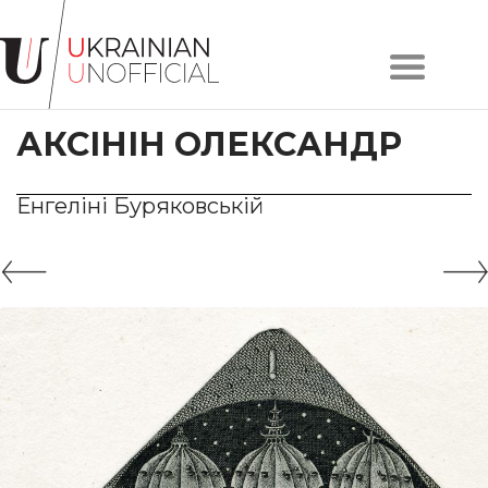
Головна
Про
АКСІНІН ОЛЕКСАНДР
проєкт
Художники
Твори
Енгеліні Буряковській
Колекції
Контакти
#KYIV
#LVIV