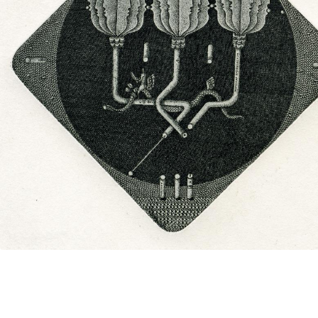
UA
ENG