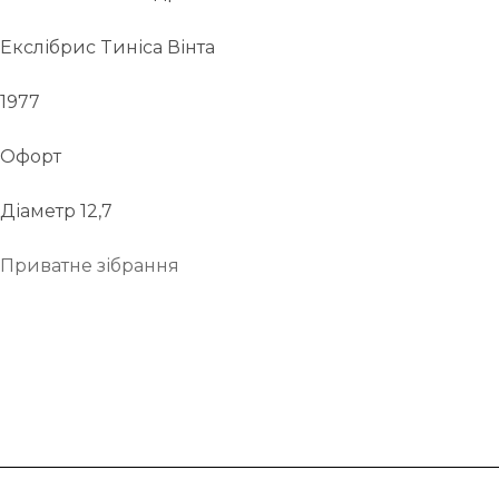
Екслібрис Tиніса Вінта
1977
Офорт
Діаметр 12,7
Приватне зібрання