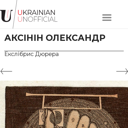
Головна
Про
АКСІНІН ОЛЕКСАНДР
проєкт
Художники
Твори
Екслібрис Дюрера
Колекції
Контакти
#KYIV
#LVIV