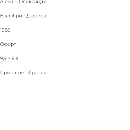
Аксінін Олександр
Екслібрис Дюрера
1985
Офорт
9,9 × 9,9
Приватне зібрання