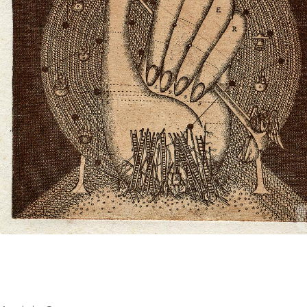
UA
ENG