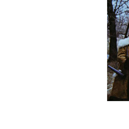
UA
ENG