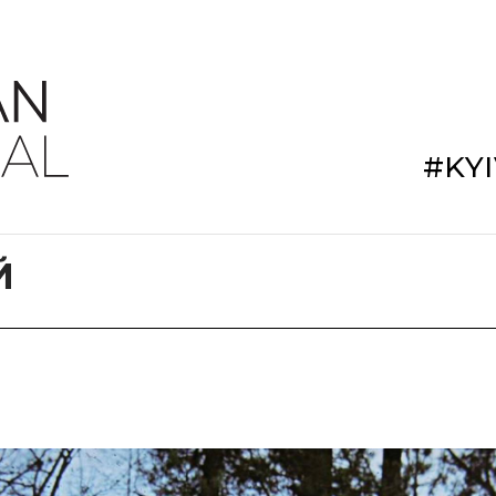
#KY
Й