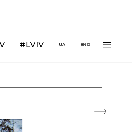
IV
#LVIV
UA
ENG